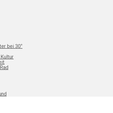
ter bei 30°
 Kultur
eit
 Rad
und