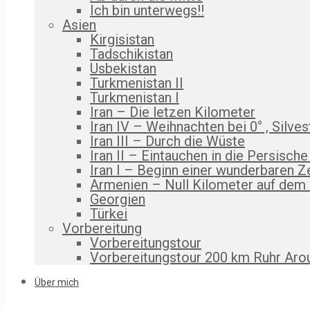
Ich bin unterwegs!!
Asien
Kirgisistan
Tadschikistan
Usbekistan
Turkmenistan II
Turkmenistan I
Iran – Die letzen Kilometer
Iran IV – Weihnachten bei 0° , Silves
Iran III – Durch die Wüste
Iran II – Eintauchen in die Persische
Iran I – Beginn einer wunderbaren Z
Armenien – Null Kilometer auf dem
Georgien
Türkei
Vorbereitung
Vorbereitungstour
Vorbereitungstour 200 km Ruhr Aro
Über mich