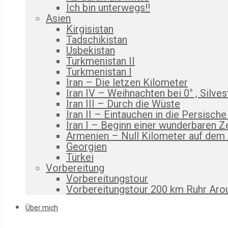
Ich bin unterwegs!!
Asien
Kirgisistan
Tadschikistan
Usbekistan
Turkmenistan II
Turkmenistan I
Iran – Die letzen Kilometer
Iran IV – Weihnachten bei 0° , Silves
Iran III – Durch die Wüste
Iran II – Eintauchen in die Persische
Iran I – Beginn einer wunderbaren Z
Armenien – Null Kilometer auf dem
Georgien
Türkei
Vorbereitung
Vorbereitungstour
Vorbereitungstour 200 km Ruhr Aro
Über mich