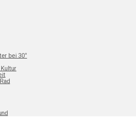
ter bei 30°
 Kultur
eit
 Rad
und