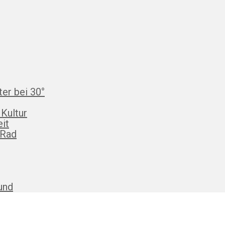
ter bei 30°
 Kultur
eit
 Rad
und