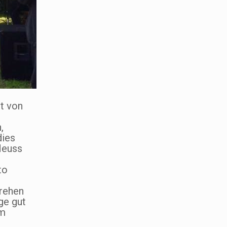
t von
,
dies
Neuss
to
rehen
ge gut
em