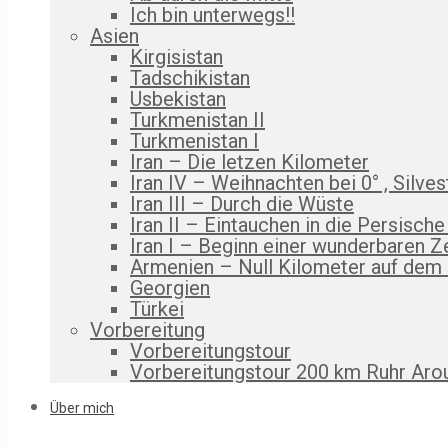
Ich bin unterwegs!!
Asien
Kirgisistan
Tadschikistan
Usbekistan
Turkmenistan II
Turkmenistan I
Iran – Die letzen Kilometer
Iran IV – Weihnachten bei 0° , Silves
Iran III – Durch die Wüste
Iran II – Eintauchen in die Persische
Iran I – Beginn einer wunderbaren Z
Armenien – Null Kilometer auf dem
Georgien
Türkei
Vorbereitung
Vorbereitungstour
Vorbereitungstour 200 km Ruhr Aro
Über mich