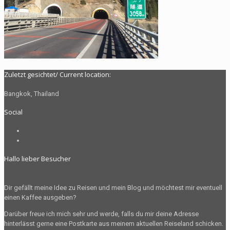
Zuletzt gesichtet/ Current location:
Bangkok, Thailand
Social
Profil
von
Profil
The.Radelman
von
Hallo lieber Besucher
auf
radelman.t
Facebook
auf
anzeigen
Instagram
Dir gefällt meine Idee zu Reisen und mein Blog und möchtest mir eventuell
anzeigen
einen Kaffee ausgeben?
Darüber freue ich mich sehr und werde, falls du mir deine Adresse
hinterlässt gerne eine Postkarte aus meinem aktuellen Reiseland schicken.