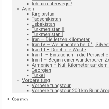
Ich bin unterwegs!!
Asien
Kirgisistan
Tadschikistan
Usbekistan
Turkmenistan II
Turkmenistan I
Iran – Die letzen Kilometer
Iran IV – Weihnachten bei 0° , Silves
Iran III – Durch die Wüste
Iran II – Eintauchen in die Persische
Iran I – Beginn einer wunderbaren Z
Armenien – Null Kilometer auf dem
Georgien
Türkei
Vorbereitung
Vorbereitungstour
Vorbereitungstour 200 km Ruhr Aro
Über mich