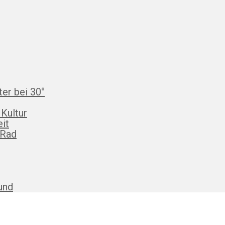
ter bei 30°
 Kultur
eit
 Rad
und