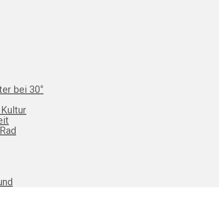
ter bei 30°
 Kultur
eit
 Rad
und