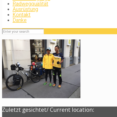
Radwegqualität
Ausrüstung
Kontakt
Danke
Zuletzt gesichtet/ Current location: