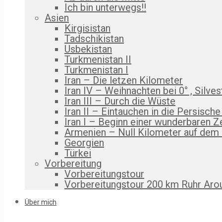
Ich bin unterwegs!!
Asien
Kirgisistan
Tadschikistan
Usbekistan
Turkmenistan II
Turkmenistan I
Iran – Die letzen Kilometer
Iran IV – Weihnachten bei 0° , Silves
Iran III – Durch die Wüste
Iran II – Eintauchen in die Persische
Iran I – Beginn einer wunderbaren Z
Armenien – Null Kilometer auf dem
Georgien
Türkei
Vorbereitung
Vorbereitungstour
Vorbereitungstour 200 km Ruhr Aro
Über mich