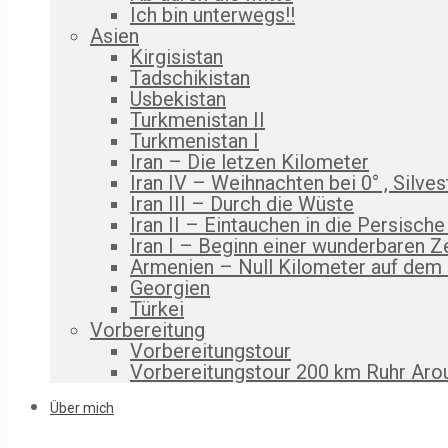
Ich bin unterwegs!!
Asien
Kirgisistan
Tadschikistan
Usbekistan
Turkmenistan II
Turkmenistan I
Iran – Die letzen Kilometer
Iran IV – Weihnachten bei 0° , Silves
Iran III – Durch die Wüste
Iran II – Eintauchen in die Persische
Iran I – Beginn einer wunderbaren Z
Armenien – Null Kilometer auf dem
Georgien
Türkei
Vorbereitung
Vorbereitungstour
Vorbereitungstour 200 km Ruhr Aro
Über mich