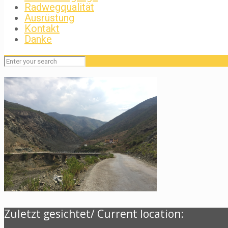
Radwegqualität
Ausrüstung
Kontakt
Danke
Zuletzt gesichtet/ Current location: