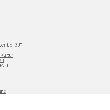
ter bei 30°
 Kultur
eit
 Rad
und