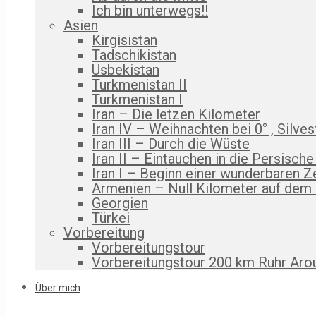
Ich bin unterwegs!!
Asien
Kirgisistan
Tadschikistan
Usbekistan
Turkmenistan II
Turkmenistan I
Iran – Die letzen Kilometer
Iran IV – Weihnachten bei 0° , Silves
Iran III – Durch die Wüste
Iran II – Eintauchen in die Persische
Iran I – Beginn einer wunderbaren Z
Armenien – Null Kilometer auf dem
Georgien
Türkei
Vorbereitung
Vorbereitungstour
Vorbereitungstour 200 km Ruhr Aro
Über mich