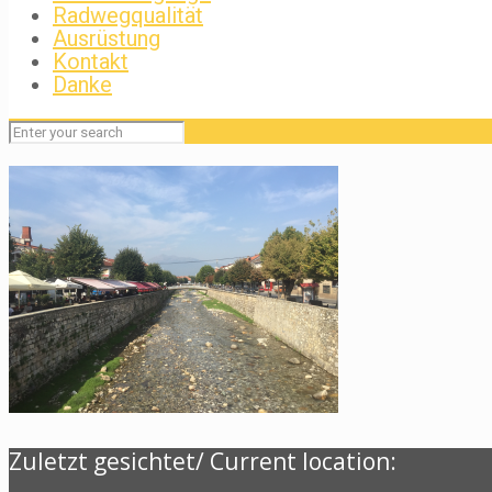
Radwegqualität
Ausrüstung
Kontakt
Danke
Zuletzt gesichtet/ Current location: