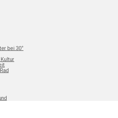
ter bei 30°
 Kultur
eit
 Rad
und