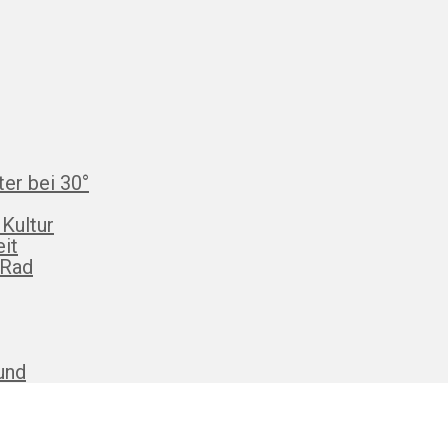
ter bei 30°
 Kultur
eit
 Rad
und