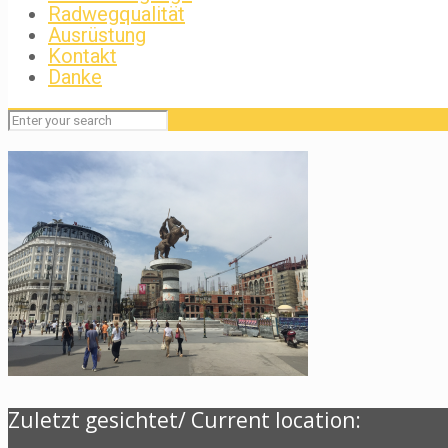
Radwegqualität
Ausrüstung
Kontakt
Danke
Zuletzt gesichtet/ Current location: