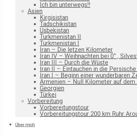
Ich bin unterwegs!!
Asien
Kirgisistan
Tadschikistan
Usbekistan
Turkmenistan II
Turkmenistan I
Iran – Die letzen Kilometer
Iran IV – Weihnachten bei 0° , Silves
Iran III – Durch die Wüste
Iran II – Eintauchen in die Persische
Iran I – Beginn einer wunderbaren Z
Armenien – Null Kilometer auf dem
Georgien
Türkei
Vorbereitung
Vorbereitungstour
Vorbereitungstour 200 km Ruhr Aro
Über mich