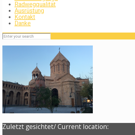
Radwegqualität
Ausrüstung
Kontakt
Danke
Zuletzt gesichtet/ Current location: