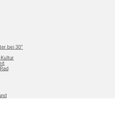
ter bei 30°
 Kultur
eit
 Rad
und