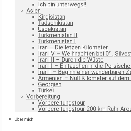
Ich bin unterwegs!!
Asien
Kirgisistan
Tadschikistan
Usbekistan
Turkmenistan II
Turkmenistan I
Iran – Die letzen Kilometer
Iran IV – Weihnachten bei 0° , Silves
Iran III – Durch die Wüste
Iran II – Eintauchen in die Persische
Iran I – Beginn einer wunderbaren Z
Armenien – Null Kilometer auf dem
Georgien
Türkei
Vorbereitung
Vorbereitungstour
Vorbereitungstour 200 km Ruhr Aro
Über mich