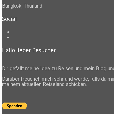
Bangkok, Thailand
Social
Profil
von
Profil
The.Radelman
von
auf
radelman.t
Hallo lieber Besucher
Facebook
auf
anzeigen
Instagram
anzeigen
Dir gefällt meine Idee zu Reisen und mein Blog u
Darüber freue ich mich sehr und werde, falls du mi
meinem aktuellen Reiseland schicken.