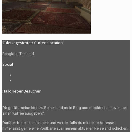
Zuletzt gesichtet/ Current location:
Bangkok, Thailand
Social
Profil
von
Profil
The.Radelman
von
Hallo lieber Besucher
auf
radelman.t
Facebook
auf
anzeigen
Instagram
Dir gefällt meine Idee zu Reisen und mein Blog und möchtest mir eventuell
anzeigen
einen Kaffee ausgeben?
Darüber freue ich mich sehr und werde, falls du mir deine Adresse
hinterlässt gerne eine Postkarte aus meinem aktuellen Reiseland schicken.