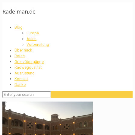
Radelman.de
Blog
Europa
Asien
Vorbereitung
Über mich
Route
Grenzübergänge
Radwegqualität
Ausrüstung
Kontakt
Danke