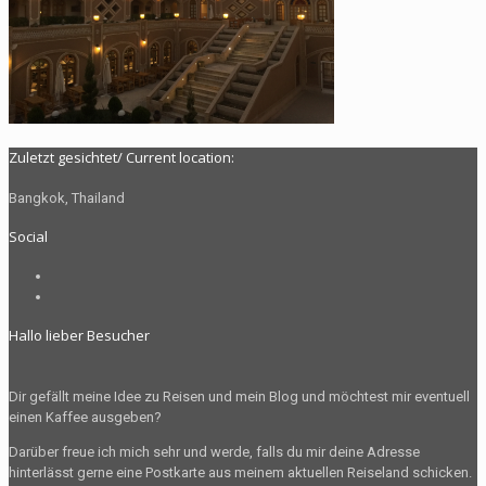
Zuletzt gesichtet/ Current location:
Bangkok, Thailand
Social
Profil
von
Profil
The.Radelman
von
Hallo lieber Besucher
auf
radelman.t
Facebook
auf
anzeigen
Instagram
Dir gefällt meine Idee zu Reisen und mein Blog und möchtest mir eventuell
anzeigen
einen Kaffee ausgeben?
Darüber freue ich mich sehr und werde, falls du mir deine Adresse
hinterlässt gerne eine Postkarte aus meinem aktuellen Reiseland schicken.