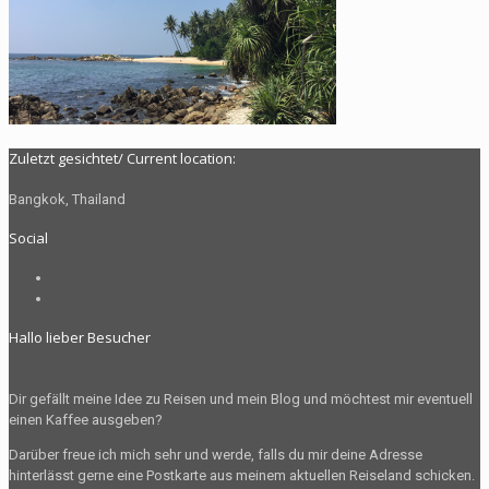
Zuletzt gesichtet/ Current location:
Bangkok, Thailand
Social
Profil
von
Profil
The.Radelman
von
Hallo lieber Besucher
auf
radelman.t
Facebook
auf
anzeigen
Instagram
Dir gefällt meine Idee zu Reisen und mein Blog und möchtest mir eventuell
anzeigen
einen Kaffee ausgeben?
Darüber freue ich mich sehr und werde, falls du mir deine Adresse
hinterlässt gerne eine Postkarte aus meinem aktuellen Reiseland schicken.