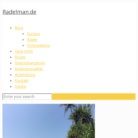
Radelman.de
Blog
Europa
Asien
Vorbereitung
Über mich
Route
Grenzübergänge
Radwegqualität
Ausrüstung
Kontakt
Danke