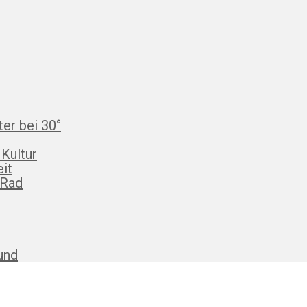
ter bei 30°
 Kultur
eit
 Rad
und