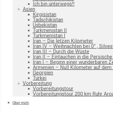
Ich bin unterwegs!!
Asien
Kirgisistan
Tadschikistan
Usbekistan
Turkmenistan II
Turkmenistan I
Iran – Die letzen Kilometer
Iran IV – Weihnachten bei 0° , Silves
Iran III – Durch die Wüste
Iran II – Eintauchen in die Persische
Iran I – Beginn einer wunderbaren Z
Armenien – Null Kilometer auf dem
Georgien
Türkei
Vorbereitung
Vorbereitungstour
Vorbereitungstour 200 km Ruhr Aro
Über mich