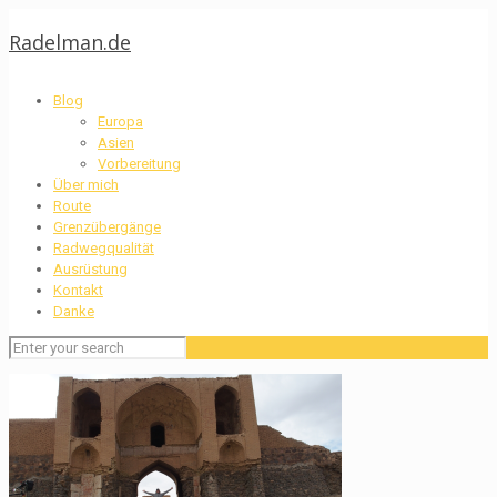
Radelman.de
Blog
Europa
Asien
Vorbereitung
Über mich
Route
Grenzübergänge
Radwegqualität
Ausrüstung
Kontakt
Danke