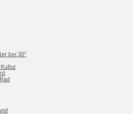
ter bei 30°
 Kultur
eit
 Rad
und