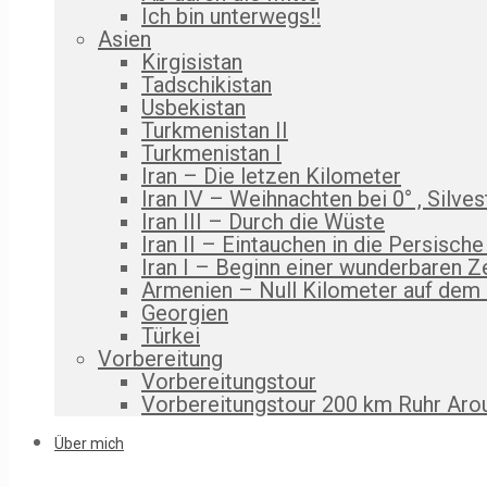
Ich bin unterwegs!!
Asien
Kirgisistan
Tadschikistan
Usbekistan
Turkmenistan II
Turkmenistan I
Iran – Die letzen Kilometer
Iran IV – Weihnachten bei 0° , Silves
Iran III – Durch die Wüste
Iran II – Eintauchen in die Persische
Iran I – Beginn einer wunderbaren Z
Armenien – Null Kilometer auf dem
Georgien
Türkei
Vorbereitung
Vorbereitungstour
Vorbereitungstour 200 km Ruhr Aro
Über mich